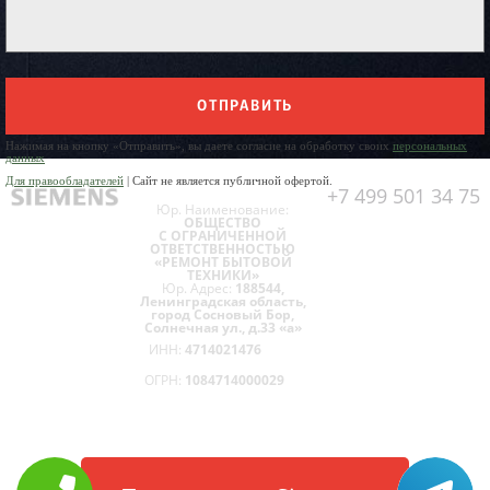
ОТПРАВИТЬ
Нажимая на кнопку «Отправить», вы даете согласие на обработку своих
персональных
данных
Для правообладателей
| Сайт не является публичной офертой.
+7 499 501 34 75
Юр. Наименование:
ОБЩЕСТВО
С ОГРАНИЧЕННОЙ
ОТВЕТСТВЕННОСТЬЮ
«РЕМОНТ БЫТОВОЙ
ТЕХНИКИ»
Юр. Адрес:
188544,
Ленинградская область,
город Сосновый Бор,
Солнечная ул., д.33 «а»
ИНН:
4714021476
ОГРН:
1084714000029