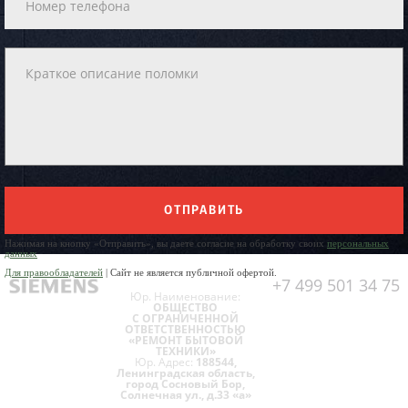
ОТПРАВИТЬ
Нажимая на кнопку «Отправить», вы даете согласие на обработку своих
персональных
данных
Для правообладателей
| Сайт не является публичной офертой.
+7 499 501 34 75
Юр. Наименование:
ОБЩЕСТВО
С ОГРАНИЧЕННОЙ
ОТВЕТСТВЕННОСТЬЮ
«РЕМОНТ БЫТОВОЙ
ТЕХНИКИ»
Юр. Адрес:
188544,
Ленинградская область,
город Сосновый Бор,
Солнечная ул., д.33 «а»