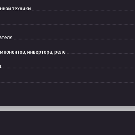
нной техники
ателя
мпонентов, инвертора, реле
а