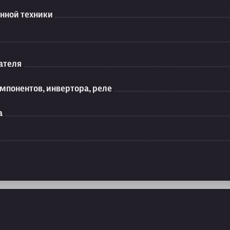
нной техники
ателя
мпонентов, инвертора, реле
а