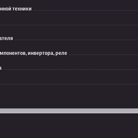
нной техники
ателя
мпонентов, инвертора, реле
а