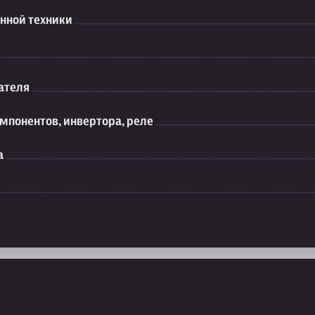
нной техники
ателя
мпонентов, инвертора, реле
а