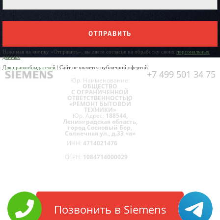
ОТПРАВИТЬ
Нажимая на кнопку «Отправить», вы даете согласие на обработку своих
персональных
данных
Для правообладателей
| Сайт не является публичной офертой.
+7 499 501 34 75
Юр. Наименование:
ОБЩЕСТВО
С ОГРАНИЧЕННОЙ
ОТВЕТСТВЕННОСТЬЮ
«РЕМОНТ БЫТОВОЙ
ТЕХНИКИ»
Юр. Адрес:
188544,
Ленинградская область,
город Сосновый Бор,
Солнечная ул., д.33 «а»
ИНН:
4714021476
ОГРН:
1084714000029
Позвонить в Siemens