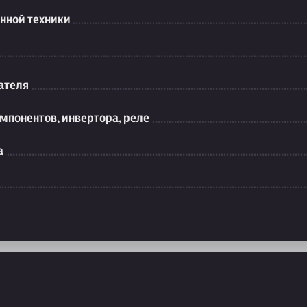
нной техники
ателя
мпонентов, инвертора, реле
а